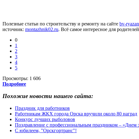
Полезные статьи по строительству и ремонту на сайте
bv-ryazan
источник:
montazhnik02.ru
. Всё самое интересное для родителе
0
1
2
3
4
5
Просмотры:
1 606
Подробнее
Похожие новости нашего сайта:
Праздник для работников
Работникам ЖКХ города Орска вручили около 80 наград
Конкурс лучших рыболовов
Поздравление с профессиональным праздником – «Днем 
С юбилеем, "Орскгортранс"!