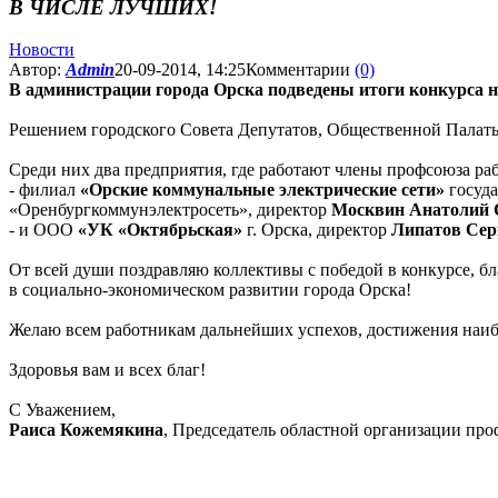
В ЧИСЛЕ ЛУЧШИХ!
Новости
Автор:
Admin
20-09-2014, 14:25
Комментарии
(0)
В администрации города Орска подведены итоги конкурса на
Решением городского Совета Депутатов, Общественной Палаты
Среди них два предприятия, где работают члены профсоюза р
- филиал
«Орские коммунальные электрические сети»
госуда
«Оренбургкоммунэлектросеть», директор
Москвин Анатолий 
- и ООО
«УК «Октябрьская»
г. Орска, директор
Липатов Сер
От всей души поздравляю коллективы с победой в конкурсе, бл
в социально-экономическом развитии города Орска!
Желаю всем работникам дальнейших успехов, достижения наибо
Здоровья вам и всех благ!
С Уважением,
Раиса Кожемякина
, Председатель областной организации пр